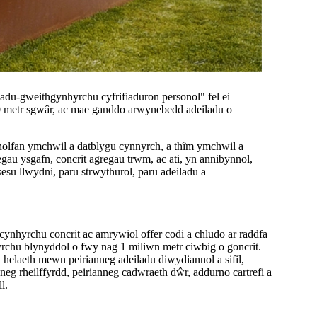
adu-gweithgynhyrchu cyfrifiaduron personol" fel ei
 metr sgwâr, ac mae ganddo arwynebedd adeiladu o
anolfan ymchwil a datblygu cynnyrch, a thîm ymchwil a
egau ysgafn, concrit agregau trwm, ac ati, yn annibynnol,
esu llwydni, paru strwythurol, paru adeiladu a
cynhyrchu concrit ac amrywiol offer codi a chludo ar raddfa
hyrchu blynyddol o fwy nag 1 miliwn metr ciwbig o goncrit.
 helaeth mewn peirianneg adeiladu diwydiannol a sifil,
anneg rheilffyrdd, peirianneg cadwraeth dŵr, addurno cartrefi a
l.