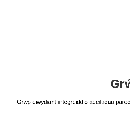
Grŵ
Grŵp diwydiant integreiddio adeiladau paro