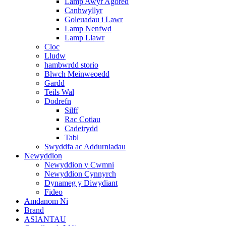
Lamp Awyr Agored
Canhwyllyr
Goleuadau i Lawr
Lamp Nenfwd
Lamp Llawr
Cloc
Lludw
hambwrdd storio
Blwch Meinweoedd
Gardd
Teils Wal
Dodrefn
Silff
Rac Cotiau
Cadeirydd
Tabl
Swyddfa ac Addurniadau
Newyddion
Newyddion y Cwmni
Newyddion Cynnyrch
Dynameg y Diwydiant
Fideo
Amdanom Ni
Brand
ASIANTAU