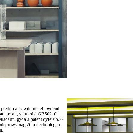
mpledi o ansawdd uchel i wneud
dau, ac ati, yn unol â GB50210
adau", gyda 3 patent dyfeisio, 6
unio, mwy nag 20 o dechnolegau
n.