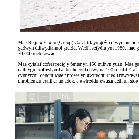
Mae Beijing Yugou (Group) Co., Ltd. yn grŵp diwydiant adeil
gadwyn ddiwydiannol graidd. Wedi'i sefydlu ym 1980, mae 
30,000 metr sgwâr.
Mae cyfalaf cofrestredig y fenter yn 150 miliwn yuan. Mae g
datblygu proffesiynol a thechnegol o fwy na 100 o bobl. Gall d
cynhyrchu concrit Mae'r broses yn gwireddu rheoli rhwydwaith
phroblemau eraill ar un adeg, a gwireddu gwasanaeth un stop 