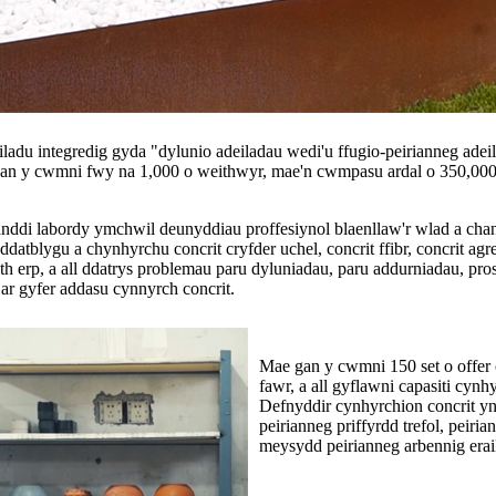
adu integredig gyda "dylunio adeiladau wedi'u ffugio-peirianneg adeil
gan y cwmni fwy na 1,000 o weithwyr, mae'n cwmpasu ardal o 350,000
anddi labordy ymchwil deunyddiau proffesiynol blaenllaw'r wlad a ch
datblygu a chynhyrchu concrit cryfder uchel, concrit ffibr, concrit agr
 erp, a all ddatrys problemau paru dyluniadau, paru addurniadau, pros
ar gyfer addasu cynnyrch concrit.
Mae gan y cwmni 150 set o offer 
fawr, a all gyflawni capasiti cyn
Defnyddir cynhyrchion concrit yn
peirianneg priffyrdd trefol, peiri
meysydd peirianneg arbennig erail