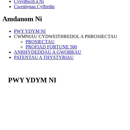
Cysylltwch â Ni
Cwestiynau Cyffredin
Amdanom Ni
PWY YDYM NI
CWMNIAU CYDWEITHREDOL A PHROSIECTAU
PROSIECTAU
PROFIAD FORTUNE 500
ANRHYDEDDAU A GWOBRAU
PATENTAU A THYSTYRIAU
PWY YDYM NI