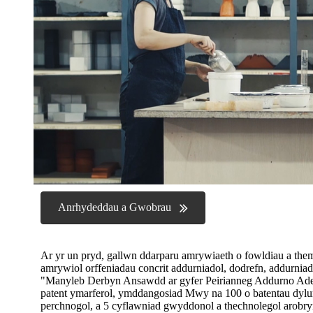
Anrhydeddau a Gwobrau
Ar yr un pryd, gallwn ddarparu amrywiaeth o fowldiau a the
amrywiol orffeniadau concrit addurniadol, dodrefn, addurnia
"Manyleb Derbyn Ansawdd ar gyfer Peirianneg Addurno Adeil
patent ymarferol, ymddangosiad Mwy na 100 o batentau dyl
perchnogol, a 5 cyflawniad gwyddonol a thechnolegol arobry