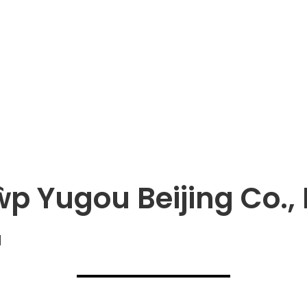
p Yugou Beijing Co., 
d