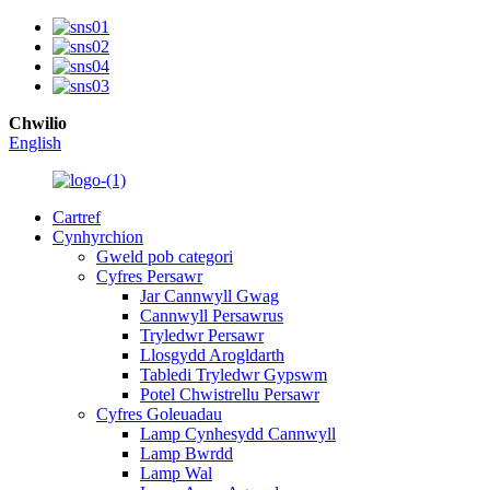
Chwilio
English
Cartref
Cynhyrchion
Gweld pob categori
Cyfres Persawr
Jar Cannwyll Gwag
Cannwyll Persawrus
Tryledwr Persawr
Llosgydd Arogldarth
Tabledi Tryledwr Gypswm
Potel Chwistrellu Persawr
Cyfres Goleuadau
Lamp Cynhesydd Cannwyll
Lamp Bwrdd
Lamp Wal