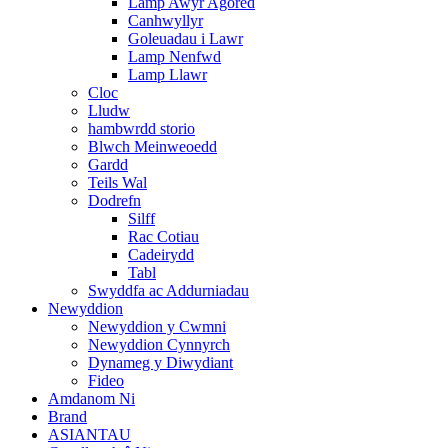
Lamp Awyr Agored
Canhwyllyr
Goleuadau i Lawr
Lamp Nenfwd
Lamp Llawr
Cloc
Lludw
hambwrdd storio
Blwch Meinweoedd
Gardd
Teils Wal
Dodrefn
Silff
Rac Cotiau
Cadeirydd
Tabl
Swyddfa ac Addurniadau
Newyddion
Newyddion y Cwmni
Newyddion Cynnyrch
Dynameg y Diwydiant
Fideo
Amdanom Ni
Brand
ASIANTAU