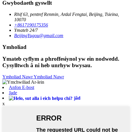
Gwybodaeth gyswllt
Rhif 63, pentref Renmin, Ardal Fengtai, Beijing, Tsieina,
10070
+8617190175356
Ymateb 24/7
BeijingYugou@gmail.com
Ymholiad
Ymateb cyflym a phroffesiynol yw ein nodwedd.
Cysylltwch â ni heb unrhyw bwysau.
Ymholiad Nawr
Ymholiad Nawr
Anfon E-bost
Jade
jâd
x