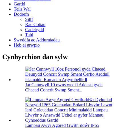
Gardd
Teils Wal
Dodrefn
Silff
Rac Cotiau
Cadeirydd
Tabl
Swyddfa ac Addurniadau
Heb ei grwpio
Cynhyrchion dan sylw
Jar Cannwyll 10 owns wedi'i Addasu gyda
Chaead Concrit Swmp Sment...
Lampau Awyr Agored Gwrth-ddŵr IP65