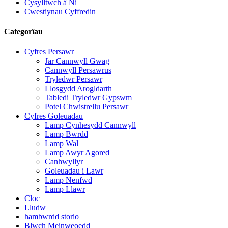
Cysylltwch â Ni
Cwestiynau Cyffredin
Categorïau
Cyfres Persawr
Jar Cannwyll Gwag
Cannwyll Persawrus
Tryledwr Persawr
Llosgydd Arogldarth
Tabledi Tryledwr Gypswm
Potel Chwistrellu Persawr
Cyfres Goleuadau
Lamp Cynhesydd Cannwyll
Lamp Bwrdd
Lamp Wal
Lamp Awyr Agored
Canhwyllyr
Goleuadau i Lawr
Lamp Nenfwd
Lamp Llawr
Cloc
Lludw
hambwrdd storio
Blwch Meinweoedd