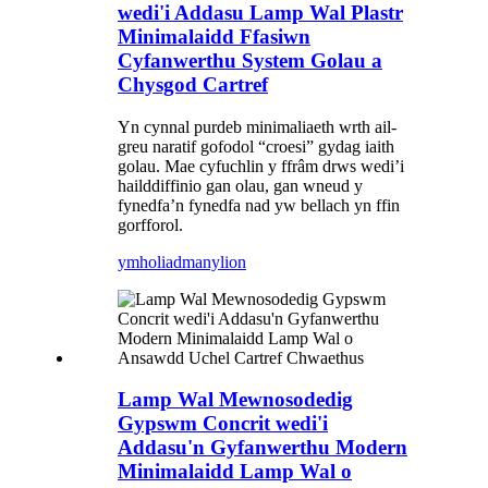
wedi'i Addasu Lamp Wal Plastr
Minimalaidd Ffasiwn
Cyfanwerthu System Golau a
Chysgod Cartref
Yn cynnal purdeb minimaliaeth wrth ail-
greu naratif gofodol “croesi” gydag iaith
golau. Mae cyfuchlin y ffrâm drws wedi’i
hailddiffinio gan olau, gan wneud y
fynedfa’n fynedfa nad yw bellach yn ffin
gorfforol.
ymholiad
manylion
Lamp Wal Mewnosodedig
Gypswm Concrit wedi'i
Addasu'n Gyfanwerthu Modern
Minimalaidd Lamp Wal o