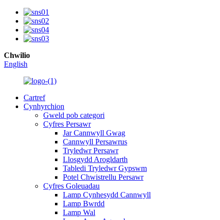
Chwilio
English
Cartref
Cynhyrchion
Gweld pob categori
Cyfres Persawr
Jar Cannwyll Gwag
Cannwyll Persawrus
Tryledwr Persawr
Llosgydd Arogldarth
Tabledi Tryledwr Gypswm
Potel Chwistrellu Persawr
Cyfres Goleuadau
Lamp Cynhesydd Cannwyll
Lamp Bwrdd
Lamp Wal