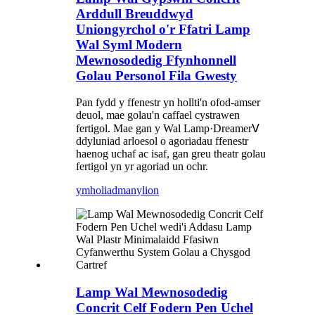
Arddull Breuddwyd
Uniongyrchol o'r Ffatri Lamp
Wal Syml Modern
Mewnosodedig Ffynhonnell
Golau Personol Fila Gwesty
Pan fydd y ffenestr yn hollti'n ofod-amser
deuol, mae golau'n caffael cystrawen
fertigol. Mae gan y Wal Lamp·DreamerⅤ
ddyluniad arloesol o agoriadau ffenestr
haenog uchaf ac isaf, gan greu theatr golau
fertigol yn yr agoriad un ochr.
ymholiad
manylion
Lamp Wal Mewnosodedig
Concrit Celf Fodern Pen Uchel