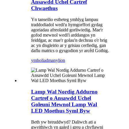
Ansawdd Uchel Cartref
Chwaethus
Yn tanseilio estheteg ymhlyg lampau
traddodiadol wedi'u hymgorffori gydag
agoriadau afreolaidd gorliwiedig. Mae'r
gofod mewnol wedi'i arddangos yn
feiddgar, ac mae'r golau'n dechrau o'r brig
ac yn disgleirio ar y grisiau cerfiedig, gan
daflu matrics o gysgodion yr arcêd Gothig.
ymholiad
manylion
Lamp Wal Nordig Addurno
Cartref o Ansawdd Uchel
Goleuni Mewnol Lamp Wal
LED Moethus Syml Byw
Beth yw breuddwyd? Daliwch ati a
gweithiwch yn galed i greu a chyflawni