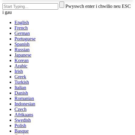
Pwyswch enter i chwilio neu ESC
i gau
English
French
German
Portuguese
Spanish
Russian
Japanese
Korean
Arabic
Irish
Greek
Turkish
Italian
Danish
Romanian
Indonesian
Czech
Afrikaans
Swedish
Polish
Basque