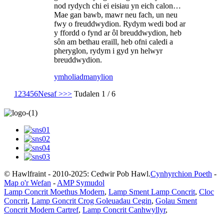
nod rydych chi ei eisiau yn eich calon…
Mae gan bawb, mawr neu fach, un neu
fwy o freuddwydion. Rydym wedi bod ar
y ffordd o fynd ar ôl breuddwydion, heb
sôn am bethau eraill, heb ofni caledi a
pheryglon, rydym i gyd yn helwyr
breuddwydion.
ymholiad
manylion
1
2
3
4
5
6
Nesaf >
>>
Tudalen 1 / 6
© Hawlfraint - 2010-2025: Cedwir Pob Hawl.
Cynhyrchion Poeth
-
Map o'r Wefan
-
AMP Symudol
Lamp Concrit Moethus Modern
,
Lamp Sment Lamp Concrit
,
Cloc
Concrit
,
Lamp Goncrit Crog Goleuadau Cegin
,
Golau Sment
Concrit Modern Cartref
,
Lamp Concrit Canhwyllyr
,