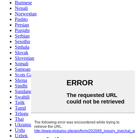
Burmese
Nepali
Norwegian
Pashto
Persian
Punjabi
Serbian
Sesotho
Sinhala
Slovak
Slovenian
Somali
Samoan
Scots Gaelic
Shona
Sindhi
Sundanese
Swahili
Tajik
Tamil
Telugu
Thai
Ukrainian
Urdu
Uzbek