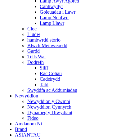
Lamp Awyr Agored
Canhwyllyr
Goleuadau i Lawr
Lamp Nenfwd
Lamp Llawr
Cloc
Lludw
hambwrdd storio
Blwch Meinweoedd
Gardd
Teils Wal
Dodrefn
Silff
Rac Cotiau
Cadeirydd
Tabl
Swyddfa ac Addurniadau
Newyddion
Newyddion y Cwmni
Newyddion Cynnyrch
Dynameg y Diwydiant
Fideo
Amdanom Ni
Brand
ASIANTAU