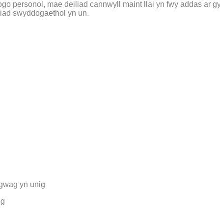
logo personol, mae deiliad cannwyll maint llai yn fwy addas ar 
niad swyddogaethol yn un.
 gwag yn unig
ig