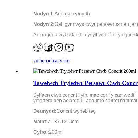
Nodyn 1:
Addasu cymorth
Nodyn 2:
Gall gynnwys cwyr persawrus neu jar
Am ragor o wybodaeth, cysylltwch â ni yn gared
ymholiad
manylion
Tawelwch Tryledwr Persawr Ciwb Concr
Sylfaen ciwb concrit llyfn, mae corff y can we
ymarferoldeb ac arddull addurno cartref minimalis
Deunydd:
Concrit wyneb teg
Maint:
7.1×7.1×13cm
Cyfrol:
200ml