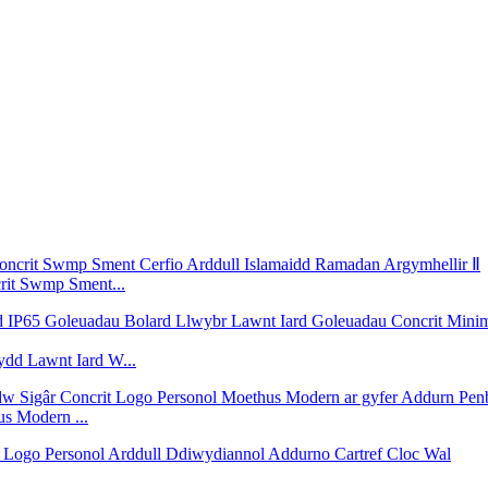
rit Swmp Sment...
dd Lawnt Iard W...
s Modern ...