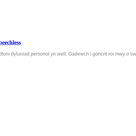
eechless
fodloni dyluniad personol yn well. Gadewch i goncrit roi mwy o 