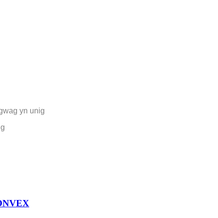
 gwag yn unig
ig
-CONVEX