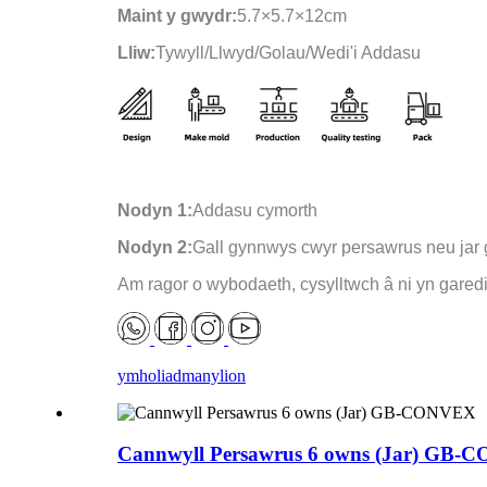
Maint y gwydr:
5.7×5.7×12cm
Lliw:
Tywyll/Llwyd/Golau/Wedi'i Addasu
Nodyn 1:
Addasu cymorth
Nodyn 2:
Gall gynnwys cwyr persawrus neu jar
Am ragor o wybodaeth, cysylltwch â ni yn gared
ymholiad
manylion
Cannwyll Persawrus 6 owns (Jar) GB