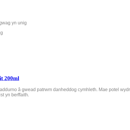
 gwag yn unig
ig
it 200ml
di'i addurno â gwead patrwm danheddog cymhleth. Mae potel wyd
t yn berffaith.