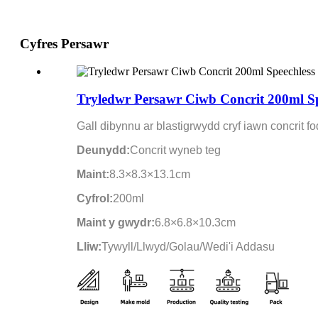
Cyfres Persawr
Tryledwr Persawr Ciwb Concrit 200ml Sp
Gall dibynnu ar blastigrwydd cryf iawn concrit 
Deunydd:
Concrit wyneb teg
Maint:
8.3×8.3×13.1cm
Cyfrol:
200ml
Maint y gwydr:
6.8×6.8×10.3cm
Lliw:
Tywyll/Llwyd/Golau/Wedi'i Addasu