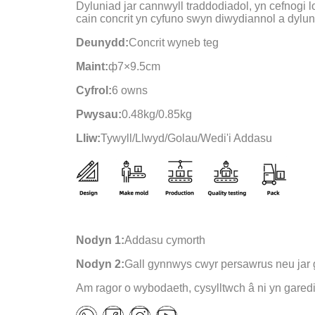
Dyluniad jar cannwyll traddodiadol, yn cefnogi 
cain concrit yn cyfuno swyn diwydiannol a dylu
Deunydd:
Concrit wyneb teg
Maint:
ф7×9.5cm
Cyfrol:
6 owns
Pwysau:
0.48kg/0.85kg
Lliw:
Tywyll/Llwyd/Golau/Wedi'i Addasu
Nodyn 1:
Addasu cymorth
Nodyn 2:
Gall gynnwys cwyr persawrus neu jar
Am ragor o wybodaeth, cysylltwch â ni yn gared