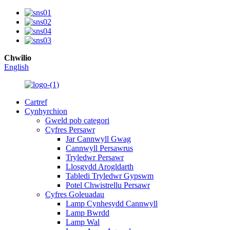
Chwilio
English
Cartref
Cynhyrchion
Gweld pob categori
Cyfres Persawr
Jar Cannwyll Gwag
Cannwyll Persawrus
Tryledwr Persawr
Llosgydd Arogldarth
Tabledi Tryledwr Gypswm
Potel Chwistrellu Persawr
Cyfres Goleuadau
Lamp Cynhesydd Cannwyll
Lamp Bwrdd
Lamp Wal