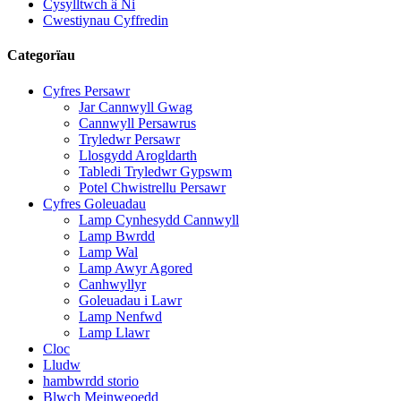
Cysylltwch â Ni
Cwestiynau Cyffredin
Categorïau
Cyfres Persawr
Jar Cannwyll Gwag
Cannwyll Persawrus
Tryledwr Persawr
Llosgydd Arogldarth
Tabledi Tryledwr Gypswm
Potel Chwistrellu Persawr
Cyfres Goleuadau
Lamp Cynhesydd Cannwyll
Lamp Bwrdd
Lamp Wal
Lamp Awyr Agored
Canhwyllyr
Goleuadau i Lawr
Lamp Nenfwd
Lamp Llawr
Cloc
Lludw
hambwrdd storio
Blwch Meinweoedd