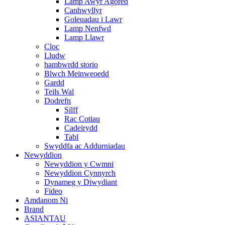
Lamp Awyr Agored
Canhwyllyr
Goleuadau i Lawr
Lamp Nenfwd
Lamp Llawr
Cloc
Lludw
hambwrdd storio
Blwch Meinweoedd
Gardd
Teils Wal
Dodrefn
Silff
Rac Cotiau
Cadeirydd
Tabl
Swyddfa ac Addurniadau
Newyddion
Newyddion y Cwmni
Newyddion Cynnyrch
Dynameg y Diwydiant
Fideo
Amdanom Ni
Brand
ASIANTAU