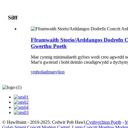
Silff
Fframwaith Storio/Arddangos Dodrefn C
Gwerthu Poeth
Mae cynnig minimaliaeth gyfoes wedi creu agwedd new
Mae'n gwneud i bobl deimlo creadigrwydd a dychymy
ymholiad
manylion
© Hawlfraint - 2010-2025: Cedwir Pob Hawl.
Cynhyrchion Poeth
-
M
Golau Sment Concrit Modern Cartref
,
Lamp Concrit Moethus Moder