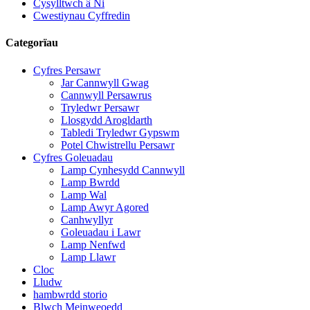
Cysylltwch â Ni
Cwestiynau Cyffredin
Categorïau
Cyfres Persawr
Jar Cannwyll Gwag
Cannwyll Persawrus
Tryledwr Persawr
Llosgydd Arogldarth
Tabledi Tryledwr Gypswm
Potel Chwistrellu Persawr
Cyfres Goleuadau
Lamp Cynhesydd Cannwyll
Lamp Bwrdd
Lamp Wal
Lamp Awyr Agored
Canhwyllyr
Goleuadau i Lawr
Lamp Nenfwd
Lamp Llawr
Cloc
Lludw
hambwrdd storio
Blwch Meinweoedd