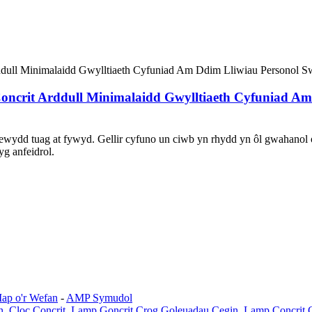
oncrit Arddull Minimalaidd Gwylltiaeth Cyfuniad A
ydd tuag at fywyd. Gellir cyfuno un ciwb yn rhydd yn ôl gwahanol of
g anfeidrol.
ap o'r Wefan
-
AMP Symudol
n
,
Cloc Concrit
,
Lamp Goncrit Crog Goleuadau Cegin
,
Lamp Concrit 