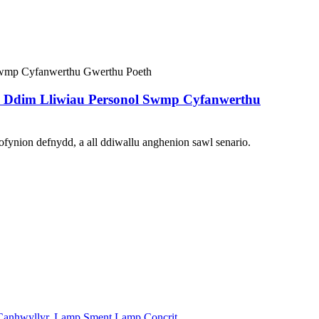
m Ddim Lliwiau Personol Swmp Cyfanwerthu
ynion defnydd, a all ddiwallu anghenion sawl senario.
Canhwyllyr
,
Lamp Sment Lamp Concrit
,