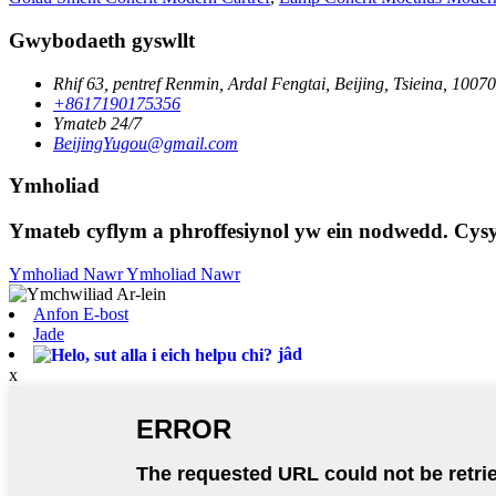
Gwybodaeth gyswllt
Rhif 63, pentref Renmin, Ardal Fengtai, Beijing, Tsieina, 10070
+8617190175356
Ymateb 24/7
BeijingYugou@gmail.com
Ymholiad
Ymateb cyflym a phroffesiynol yw ein nodwedd. Cys
Ymholiad Nawr
Ymholiad Nawr
Anfon E-bost
Jade
jâd
x