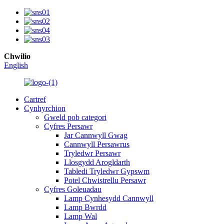
Chwilio
English
Cartref
Cynhyrchion
Gweld pob categori
Cyfres Persawr
Jar Cannwyll Gwag
Cannwyll Persawrus
Tryledwr Persawr
Llosgydd Arogldarth
Tabledi Tryledwr Gypswm
Potel Chwistrellu Persawr
Cyfres Goleuadau
Lamp Cynhesydd Cannwyll
Lamp Bwrdd
Lamp Wal