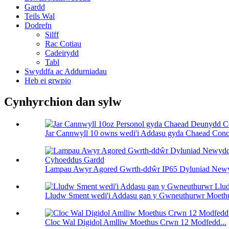
Gardd
Teils Wal
Dodrefn
Silff
Rac Cotiau
Cadeirydd
Tabl
Swyddfa ac Addurniadau
Heb ei grwpio
Cynhyrchion dan sylw
Jar Cannwyll 10 owns wedi'i Addasu gyda Chaead Conc
Lampau Awyr Agored Gwrth-ddŵr IP65 Dyluniad Newy
Lludw Sment wedi'i Addasu gan y Gwneuthurwr Moethu
Cloc Wal Digidol Amlliw Moethus Crwn 12 Modfedd...