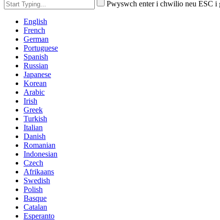
Pwyswch enter i chwilio neu ESC i
English
French
German
Portuguese
Spanish
Russian
Japanese
Korean
Arabic
Irish
Greek
Turkish
Italian
Danish
Romanian
Indonesian
Czech
Afrikaans
Swedish
Polish
Basque
Catalan
Esperanto