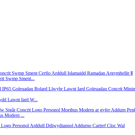
rit Swmp Sment...
dd Lawnt Iard W...
s Modern ...