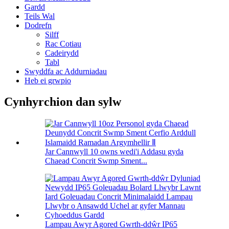
Gardd
Teils Wal
Dodrefn
Silff
Rac Cotiau
Cadeirydd
Tabl
Swyddfa ac Addurniadau
Heb ei grwpio
Cynhyrchion dan sylw
Jar Cannwyll 10 owns wedi'i Addasu gyda
Chaead Concrit Swmp Sment...
Lampau Awyr Agored Gwrth-ddŵr IP65