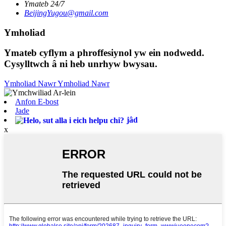
Ymateb 24/7
BeijingYugou@gmail.com
Ymholiad
Ymateb cyflym a phroffesiynol yw ein nodwedd.
Cysylltwch â ni heb unrhyw bwysau.
Ymholiad Nawr
Ymholiad Nawr
Anfon E-bost
Jade
jâd
x