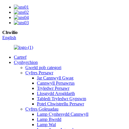
Chwilio
English
Cartref
Cynhyrchion
Gweld pob categori
Cyfres Persawr
Jar Cannwyll Gwag
Cannwyll Persawrus
Tryledwr Persawr
Llosgydd Arogldarth
Tabledi Tryledwr Gypswm
Potel Chwistrellu Persawr
Cyfres Goleuadau
Lamp Cynhesydd Cannwyll
Lamp Bwrdd
Lamp Wal