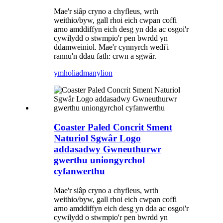
Mae'r siâp cryno a chyfleus, wrth
weithio/byw, gall rhoi eich cwpan coffi
arno amddiffyn eich desg yn dda ac osgoi'r
cywilydd o stwmpio'r pen bwrdd yn
ddamweiniol. Mae'r cynnyrch wedi'i
rannu'n ddau fath: crwn a sgwâr.
ymholiad
manylion
Coaster Paled Concrit Sment
Naturiol Sgwâr Logo
addasadwy Gwneuthurwr
gwerthu uniongyrchol
cyfanwerthu
Mae'r siâp cryno a chyfleus, wrth
weithio/byw, gall rhoi eich cwpan coffi
arno amddiffyn eich desg yn dda ac osgoi'r
cywilydd o stwmpio'r pen bwrdd yn