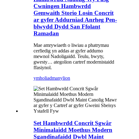
Cwningen Hambwrdd
Gemwaith Storio Losin Concrit
ar gyfer Addurniad Anrheg Pen-
blwydd Dydd San Ffolant
Ramadan
Mae amrywiaeth o liwiau a phatrymau
cerfiedig yn addas ar gyfer addurno
mewnol Nadoligaidd. Teulu, bwyty,
gwesty… ategolion cartref modernistaidd
ffasiynol.
ymholiad
manylion
Set Hambwrdd Concrit Sgwâr
Minimalaidd Moethus Modern
Sgandinafaidd Dwbl Maint