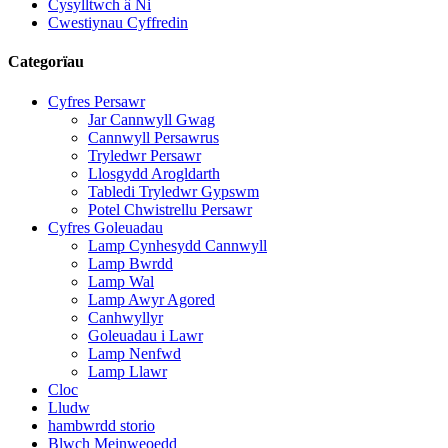
Cysylltwch â Ni
Cwestiynau Cyffredin
Categorïau
Cyfres Persawr
Jar Cannwyll Gwag
Cannwyll Persawrus
Tryledwr Persawr
Llosgydd Arogldarth
Tabledi Tryledwr Gypswm
Potel Chwistrellu Persawr
Cyfres Goleuadau
Lamp Cynhesydd Cannwyll
Lamp Bwrdd
Lamp Wal
Lamp Awyr Agored
Canhwyllyr
Goleuadau i Lawr
Lamp Nenfwd
Lamp Llawr
Cloc
Lludw
hambwrdd storio
Blwch Meinweoedd