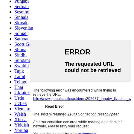
Punjabi
Serbian
Sesotho
Sinhala
Slovak
Slovenian
Somali
Samoan
Scots Gaelic
Shona
Sindhi
Sundanese
Swahili
Tajik
Tamil
Telugu
Thai
Ukrainian
Urdu
Uzbek
Vietnamese
Welsh
Xhosa
Yiddish
Yoruba