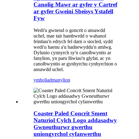
Canolig Mawr ar gyfer y Cartref
ar gyfer Gweini Sbeisys Ystafell
Fyw
Wedi'u gwneud o goncrit o ansawdd
uchel, mae tair hambwrdd o wahanol
feintiau'n edrych fel darn o siocled, sydd
wedi'u haenu a'u hadnewyddu'n amlwg.
Dylunio cynnyrch sy'n canolbwyntio ar
fanylion, yn paru lliwiau'n glyfar, ac yn
canolbwyntio ar gynhyrchu cynhyrchion o
ansawdd uchel.
ymholiad
manylion
Coaster Paled Concrit Sment
Naturiol Cylch Logo addasadwy
Gwneuthurwr gwerthu
uniongyrchol cyfanwerthu