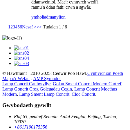
ddamweiniol. Mae'r cynnyrch wedi'i
rannu'n ddau fath: crwn a sgwâr.
ymholiad
manylion
1
2
3
4
5
6
Nesaf >
>>
Tudalen 1 / 6
© Hawlfraint - 2010-2025: Cedwir Pob Hawl.
Cynhyrchion Poeth
-
Map o'r Wefan
-
AMP Symudol
Lamp Concrit Canhwyllyr
,
Golau Sment Concrit Modern Cartref
,
Lamp Goncrit Crog Goleuadau Cegin
,
Lamp Concrit Moethus
Modern
,
Lamp Sment Lamp Concrit
,
Cloc Concrit
,
Gwybodaeth gyswllt
Rhif 63, pentref Renmin, Ardal Fengtai, Beijing, Tsieina,
10070
+8617190175356