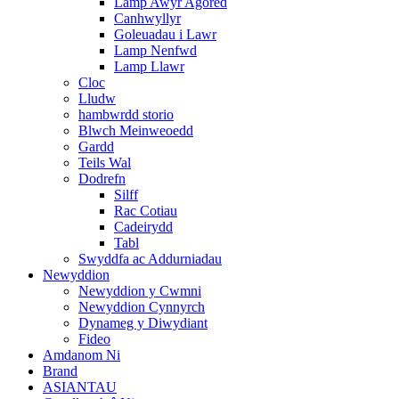
Lamp Awyr Agored
Canhwyllyr
Goleuadau i Lawr
Lamp Nenfwd
Lamp Llawr
Cloc
Lludw
hambwrdd storio
Blwch Meinweoedd
Gardd
Teils Wal
Dodrefn
Silff
Rac Cotiau
Cadeirydd
Tabl
Swyddfa ac Addurniadau
Newyddion
Newyddion y Cwmni
Newyddion Cynnyrch
Dynameg y Diwydiant
Fideo
Amdanom Ni
Brand
ASIANTAU