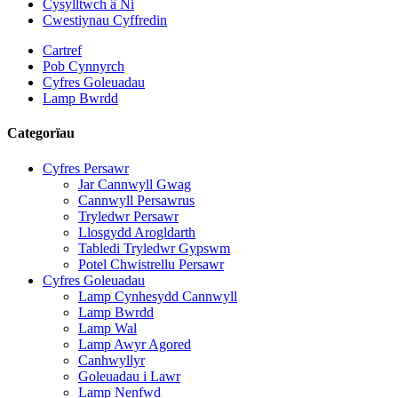
Cysylltwch â Ni
Cwestiynau Cyffredin
Cartref
Pob Cynnyrch
Cyfres Goleuadau
Lamp Bwrdd
Categorïau
Cyfres Persawr
Jar Cannwyll Gwag
Cannwyll Persawrus
Tryledwr Persawr
Llosgydd Arogldarth
Tabledi Tryledwr Gypswm
Potel Chwistrellu Persawr
Cyfres Goleuadau
Lamp Cynhesydd Cannwyll
Lamp Bwrdd
Lamp Wal
Lamp Awyr Agored
Canhwyllyr
Goleuadau i Lawr
Lamp Nenfwd