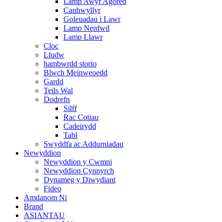
Lamp Awyr Agored
Canhwyllyr
Goleuadau i Lawr
Lamp Nenfwd
Lamp Llawr
Cloc
Lludw
hambwrdd storio
Blwch Meinweoedd
Gardd
Teils Wal
Dodrefn
Silff
Rac Cotiau
Cadeirydd
Tabl
Swyddfa ac Addurniadau
Newyddion
Newyddion y Cwmni
Newyddion Cynnyrch
Dynameg y Diwydiant
Fideo
Amdanom Ni
Brand
ASIANTAU