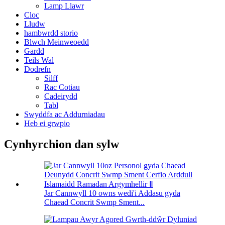
Lamp Llawr
Cloc
Lludw
hambwrdd storio
Blwch Meinweoedd
Gardd
Teils Wal
Dodrefn
Silff
Rac Cotiau
Cadeirydd
Tabl
Swyddfa ac Addurniadau
Heb ei grwpio
Cynhyrchion dan sylw
Jar Cannwyll 10 owns wedi'i Addasu gyda
Chaead Concrit Swmp Sment...