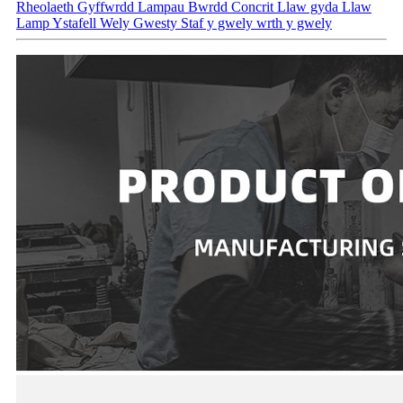
Rheolaeth Gyffwrdd Lampau Bwrdd Concrit Llaw gyda Llaw
Lamp Ystafell Wely Gwesty Staf y gwely wrth y gwely