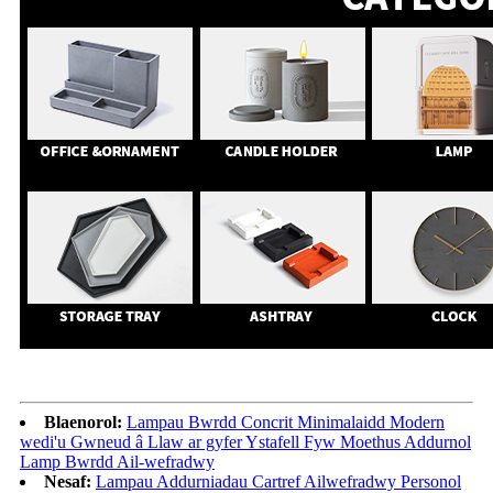
Blaenorol:
Lampau Bwrdd Concrit Minimalaidd Modern
wedi'u Gwneud â Llaw ar gyfer Ystafell Fyw Moethus Addurnol
Lamp Bwrdd Ail-wefradwy
Nesaf:
Lampau Addurniadau Cartref Ailwefradwy Personol