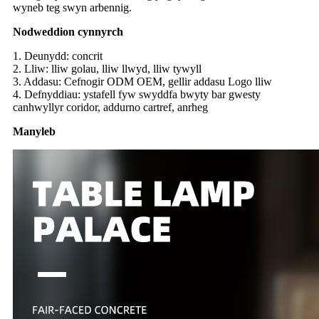
wyneb teg swyn arbennig.
Nodweddion cynnyrch
1. Deunydd: concrit
2. Lliw: lliw golau, lliw llwyd, lliw tywyll
3. Addasu: Cefnogir ODM OEM, gellir addasu Logo lliw
4. Defnyddiau: ystafell fyw swyddfa bwyty bar gwesty
canhwyllyr coridor, addurno cartref, anrheg
Manyleb