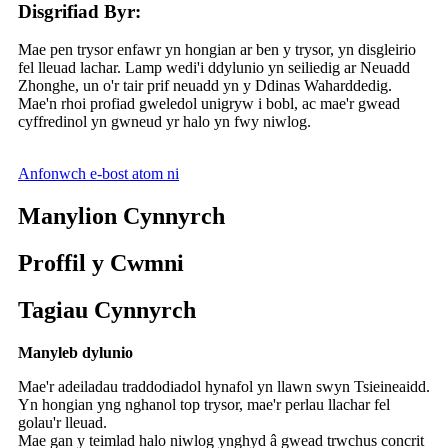
Disgrifiad Byr:
Mae pen trysor enfawr yn hongian ar ben y trysor, yn disgleirio
fel lleuad lachar. Lamp wedi'i ddylunio yn seiliedig ar Neuadd
Zhonghe, un o'r tair prif neuadd yn y Ddinas Waharddedig.
Mae'n rhoi profiad gweledol unigryw i bobl, ac mae'r gwead
cyffredinol yn gwneud yr halo yn fwy niwlog.
Anfonwch e-bost atom ni
Manylion Cynnyrch
Proffil y Cwmni
Tagiau Cynnyrch
Manyleb dylunio
Mae'r adeiladau traddodiadol hynafol yn llawn swyn Tsieineaidd.
Yn hongian yng nghanol top trysor, mae'r perlau llachar fel
golau'r lleuad.
Mae gan y teimlad halo niwlog ynghyd â gwead trwchus concrit