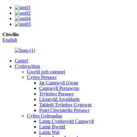
Chwilio
English
Cartref
Cynhyrchion
Gweld pob categori
Cyfres Persawr
Jar Cannwyll Gwag
Cannwyll Persawrus
Tryledwr Persawr
Llosgydd Arogldarth
Tabledi Tryledwr Gypswm
Potel Chwistrellu Persawr
Cyfres Goleuadau
Lamp Cynhesydd Cannwyll
Lamp Bwrdd
Lamp Wal